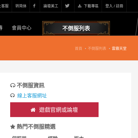
上客服
转简体
論壇美工
下載專區
登入 / 註冊
傳
會員中心
不倒服列表
首頁
不倒服列表
雲霧天堂
不倒服資訊
線上客服網址
遊戲官網或論壇
熱門不倒服精選