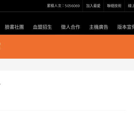
累積人次：5056069
加入最愛
聯絡技術
線
臉書社團
血盟招生
徵人合作
主機廣告
版本宣
紹
點