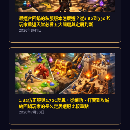
最適合回鍋的私服版本怎麼選？從1.82到330老
玩家重返天堂必看五大關鍵與定居判斷
2026年8月1日
1.82仿正服與2.70c差異，從練功、打寶到攻城
給回鍋玩家的長久定居選服比較重點
2026年7月30日