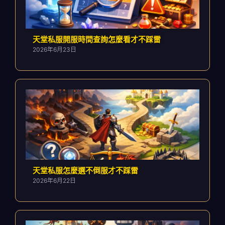
天堂私服開服時間查詢怎麼看才不踩雷
2026年6月23日
天堂私服怎麼選不倒服才不踩雷
2026年6月22日