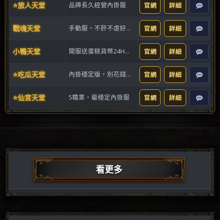
⭐旅人天堂
品牌長久經營內掛服
官網
詳細
戰魂天堂
手動服，不肝不虐好上手
官網
詳細
小鴨天堂
開服送蛋糕貨幣24H內掛服
官網
詳細
⭐吃瓜天堂
內掛穩定版，別花錢打水漂
官網
詳細
⭐仙宮天堂
5職業，最穩定內掛服
官網
詳細
看更多