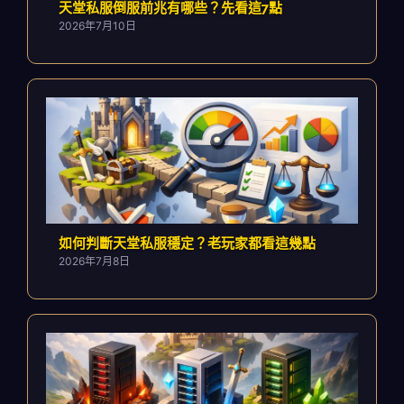
天堂私服倒服前兆有哪些？先看這7點
2026年7月10日
如何判斷天堂私服穩定？老玩家都看這幾點
2026年7月8日