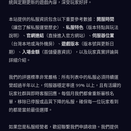
統與定期更新的遊戲內容，深受玩家好評。
本站提供的私服資訊包含以下重要參考數據：
開服時間
（讓您了解私服運營歷史）、
私服特色
（版本特點與玩法
說明）、
官網連結
（直接進入官方網站）、
伺服器位置
（台灣本地或海外機房）、
遊戲版本
（版本號與更新日
期）、
入場金額
（首儲優惠資訊），以及玩家真實評論與
詳細介紹。
我們的評選標準非常嚴格：所有列表中的私服必須持續運
營超過半年以上，伺服器穩定率達 99% 以上，且有活躍的
玩家社群與即時客服回應。每個月我們都會重新審核名
單，移除已停服或品質下降的私服，確保每一位玩家看到
的都是當前最佳選擇。
如果您是私服經營者，歡迎聯繫我們申請收錄。我們提供