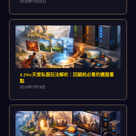
2026年7月20日
2.70c天堂私服玩法解析：回鍋前必看的選服重
點
2026年7月18日