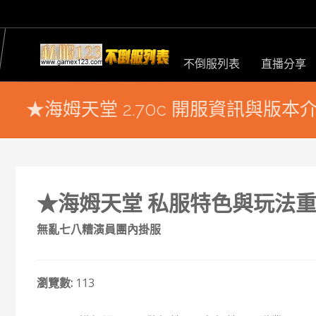
不倒服列表
直播分享
★海姆天堂 2.70c 開服資訊與版本
★海姆天堂 私服特色與玩法
無亂七八糟演員團內掛服
瀏覽數:
113