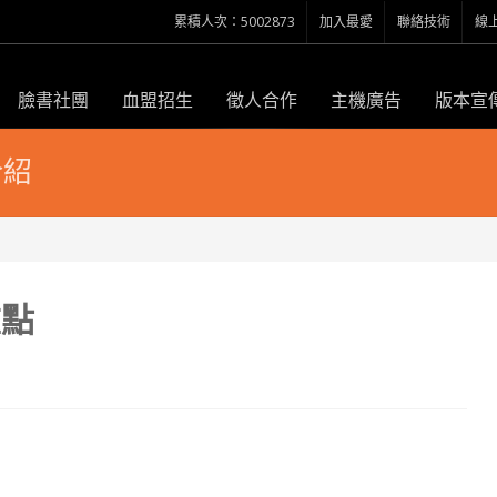
累積人次：5002873
加入最愛
聯絡技術
線
臉書社團
血盟招生
徵人合作
主機廣告
版本宣
介紹
重點