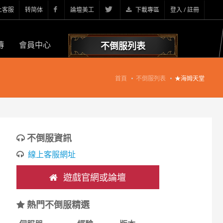
上客服
转简体
論壇美工
下載專區
登入 / 註冊
傳
會員中心
不倒服列表
首頁
不倒服列表
★海姆天堂
不倒服資訊
線上客服網址
遊戲官網或論壇
熱門不倒服精選