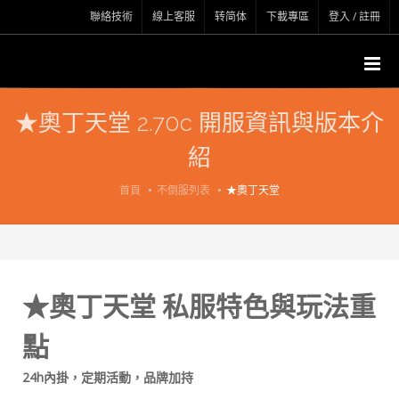
聯絡技術
線上客服
转简体
下載專區
登入 / 註冊
★奧丁天堂 2.70c 開服資訊與版本介
紹
首頁
不倒服列表
★奧丁天堂
★奧丁天堂 私服特色與玩法重
點
24h內掛，定期活動，品牌加持