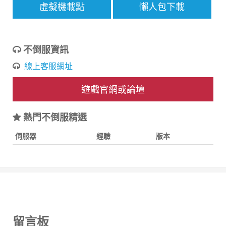
虛擬機載點
懶人包下載
不倒服資訊
線上客服網址
遊戲官網或論壇
熱門不倒服精選
伺服器
經驗
版本
留言板