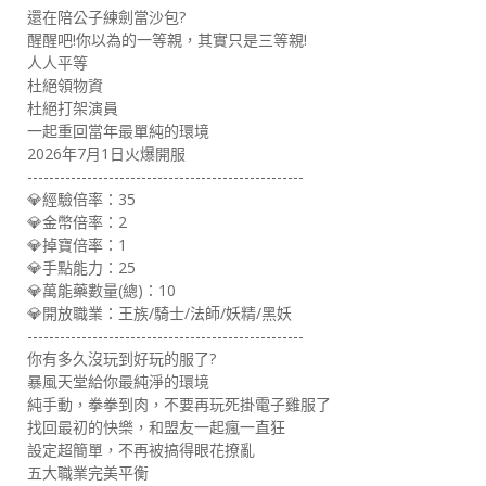
還在陪公子練劍當沙包?
醒醒吧!你以為的一等親，其實只是三等親!
人人平等
杜絕領物資
杜絕打架演員
一起重回當年最單純的環境
2026年7月1日火爆開服
---------------------------------------------------
💎經驗倍率：35
💎金幣倍率：2
💎掉寶倍率：1
💎手點能力：25
💎萬能藥數量(總)：10
💎開放職業：王族/騎士/法師/妖精/黑妖
---------------------------------------------------
你有多久沒玩到好玩的服了?
暴風天堂給你最純淨的環境
純手動，拳拳到肉，不要再玩死掛電子雞服了
找回最初的快樂，和盟友一起瘋一直狂
設定超簡單，不再被搞得眼花撩亂
五大職業完美平衡