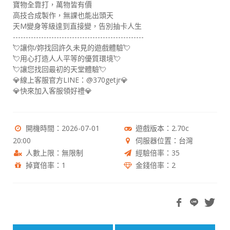
寶物全靠打，萬物皆有價
高技合成製作，無課也能出頭天
天M變身等級達到直接變，告別抽卡人生
---------------------------------------------------
💘讓你/妳找回許久未見的遊戲體驗💘
💘用心打造人人平等的優質環境💘
💘讓您找回最初的天堂體驗💘
💎線上客服官方LINE：@370getjr💎
💎快來加入客服領好禮💎
開機時間：2026-07-01
遊戲版本：2.70c
20:00
伺服器位置：台灣
人數上限：無限制
經驗倍率：35
掉寶倍率：1
金錢倍率：2