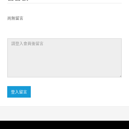
尚無留言
登入留言