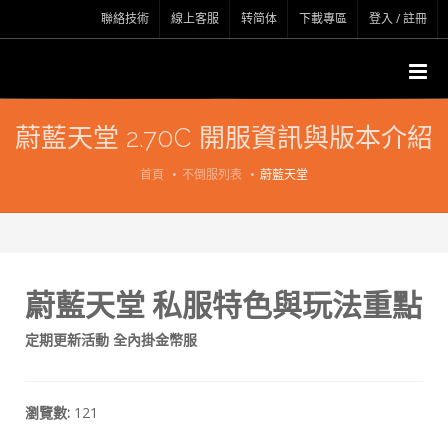
聯絡技術
線上客服
转简体
下載專區
登入 / 註冊
蔚藍天堂 2.70C 開服資訊與版本介紹
首頁
不倒服列表
蔚藍天堂
蔚藍天堂 私服特色與玩法重點
定期更新活動 全內掛金幣服
瀏覽數:
121