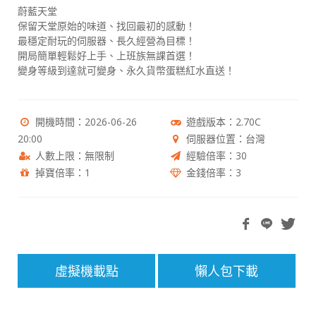
蔚藍天堂
保留天堂原始的味道、找回最初的感動！
最穩定耐玩的伺服器、長久經營為目標！
開局簡單輕鬆好上手、上班族無課首選！
變身等級到達就可變身、永久貨幣蛋糕紅水直送！
開機時間：2026-06-26
遊戲版本：2.70C
20:00
伺服器位置：台灣
人數上限：無限制
經驗倍率：30
掉寶倍率：1
金錢倍率：3
虛擬機載點
懶人包下載