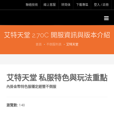
聯絡技術
線上客服
转简体
下載專區
登入 / 註冊
艾特天堂 2.70C 開服資訊與版本介紹
首頁
不倒服列表
艾特天堂
艾特天堂 私服特色與玩法重點
內掛金幣特色服穩定經營不倒服
瀏覽數:
140