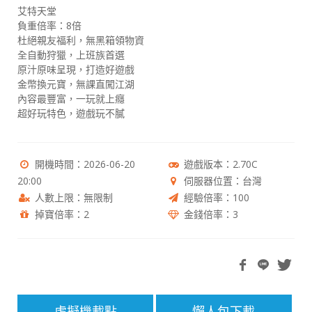
艾特天堂
負重倍率：8倍
杜絕親友福利，無黑箱領物資
全自動狩獵，上班族首選
原汁原味呈現，打造好遊戲
金幣換元寶，無課直闖江湖
內容最豐富，一玩就上癮
超好玩特色，遊戲玩不膩
開機時間：2026-06-20
遊戲版本：2.70C
20:00
伺服器位置：台灣
人數上限：無限制
經驗倍率：100
掉寶倍率：2
金錢倍率：3
虛擬機載點
懶人包下載