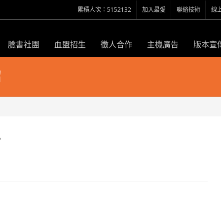
累積人次：5152132
加入最愛
聯絡技術
線
臉書社團
血盟招生
徵人合作
主機廣告
版本宣
紹
點