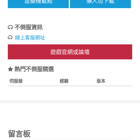
虛擬機載點
懶人包下載
不倒服資訊
線上客服網址
遊戲官網或論壇
熱門不倒服精選
伺服器
經驗
版本
留言板