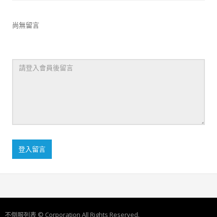
尚無留言
登入留言
不倒服列表 © Corporation All Rights Reserved.