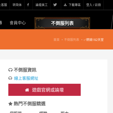
上客服
转简体
論壇美工
下載專區
登入 / 註冊
傳
會員中心
不倒服列表
首頁
不倒服列表
✅燃燒182天堂
不倒服資訊
線上客服網址
遊戲官網或論壇
熱門不倒服精選