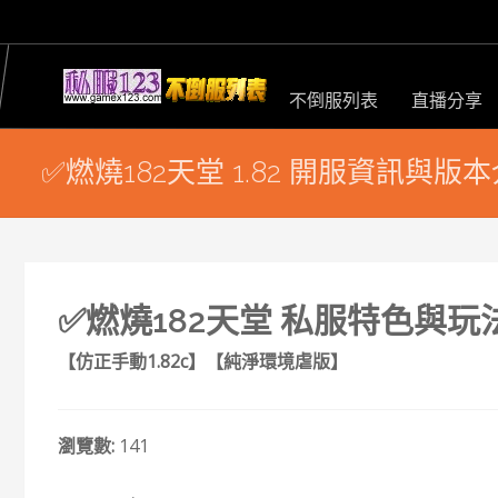
不倒服列表
直播分享
✅燃燒182天堂 1.82 開服資訊與版
✅燃燒182天堂 私服特色與玩
【仿正手動1.82c】【純淨環境虐版】
瀏覽數:
141