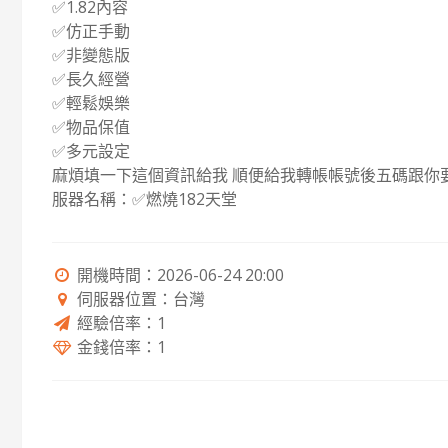
✅1.82內容
✅仿正手動
✅非變態版
✅長久經營
✅輕鬆娛樂
✅物品保值
✅多元設定
麻煩填一下這個資訊給我 順便給我轉帳帳號後五碼跟你
服器名稱：✅燃燒182天堂
開機時間：2026-06-24 20:00
伺服器位置：台灣
經驗倍率：1
金錢倍率：1