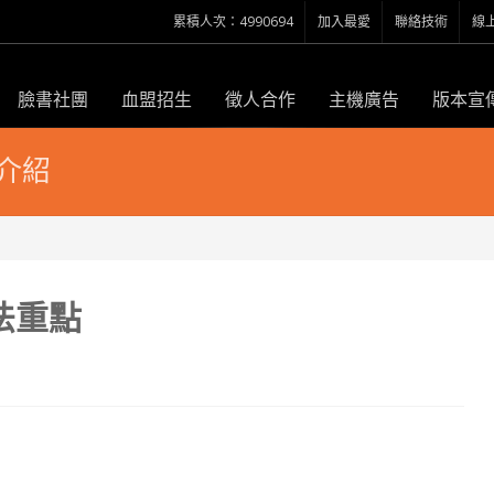
累積人次：4990694
加入最愛
聯絡技術
線
臉書社團
血盟招生
徵人合作
主機廣告
版本宣
本介紹
法重點