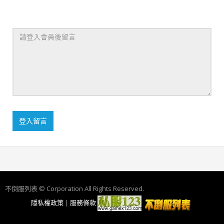
登入留言
不倒服列表 © Corporation All Rights Reserved.
隱私權政策
|
服務條款