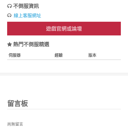
不倒服資訊
線上客服網址
遊戲官網或論壇
熱門不倒服精選
伺服器
經驗
版本
留言板
尚無留言