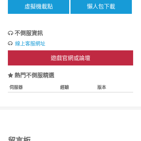
虛擬機載點
懶人包下載
不倒服資訊
線上客服網址
遊戲官網或論壇
熱門不倒服精選
伺服器
經驗
版本
留言板