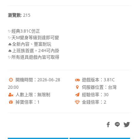
瀏覽數:
215
✨經典3.81C仿正
✨天M變身等級到達即可變
🔥全新內容、豐富耐玩
🔥上班族首選，24H可內掛
✨所有道具遊戲內皆可取得
開機時間：2026-06-28
遊戲版本：3.81C
20:00
伺服器位置：台灣
人數上限：無限制
經驗倍率：30
掉寶倍率：1
金錢倍率：2