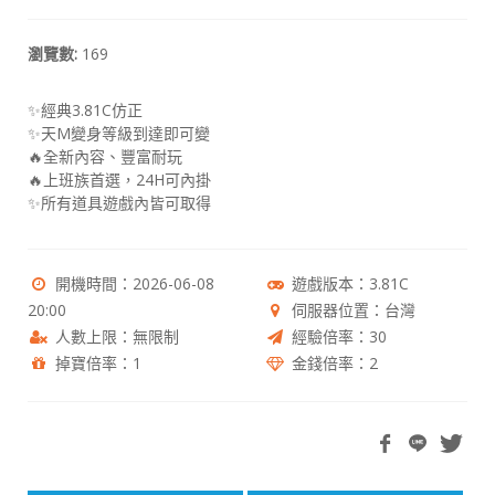
瀏覽數:
169
✨經典3.81C仿正
✨天M變身等級到達即可變
🔥全新內容、豐富耐玩
🔥上班族首選，24H可內掛
✨所有道具遊戲內皆可取得
開機時間：2026-06-08
遊戲版本：3.81C
20:00
伺服器位置：台灣
人數上限：無限制
經驗倍率：30
掉寶倍率：1
金錢倍率：2