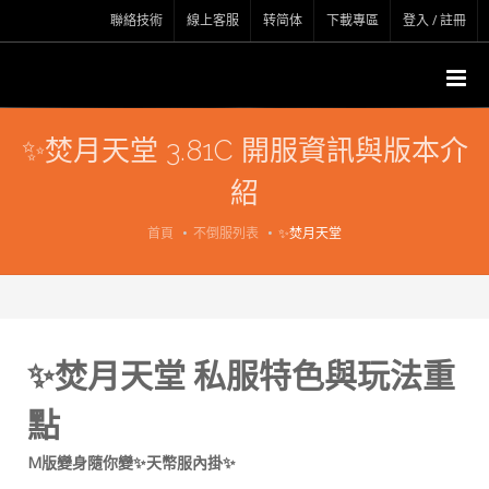
聯絡技術
線上客服
转简体
下載專區
登入 / 註冊
✨焚月天堂 3.81C 開服資訊與版本介
紹
首頁
不倒服列表
✨焚月天堂
✨焚月天堂 私服特色與玩法重
點
M版變身隨你變✨天幣服內掛✨