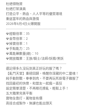
杜絕領物資
杜絕打架演員
打造公平、熱血、人人平等的優質環境
重返當年的熱血與激情
2026年6月4日火爆開服
---------------------------------------------------
💎經驗倍率：35
💎金幣倍率：2
💎掉寶倍率：1
💎手點能力：25
💎萬能藥數量(總)：10
💎開放職業：王族/騎士/法師/妖精/黑妖
---------------------------------------------------
還記得多久沒玩到真正好玩的服了嗎？
【亂鬥天堂】重磅回歸，喚醒你深藏的中二靈魂！
純手動對戰，拳拳到肉，不要再玩死掛電子雞服了
找回最初的快樂，和盟友一起瘋一直狂
設定簡單清楚，不再眼花撩亂，輕鬆上手！
五大職業完美平衡
寶物全靠打，萬物皆有價
高技合成製作，無課也能出頭天