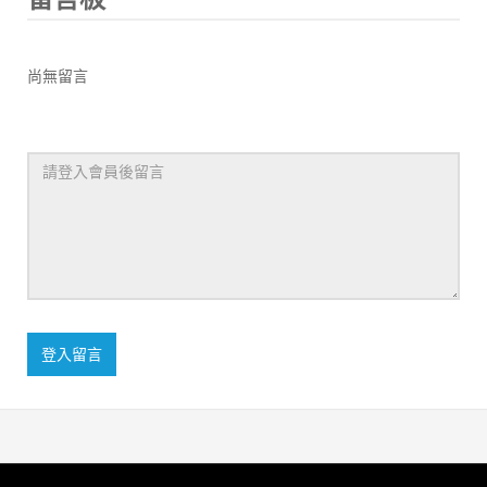
尚無留言
登入留言