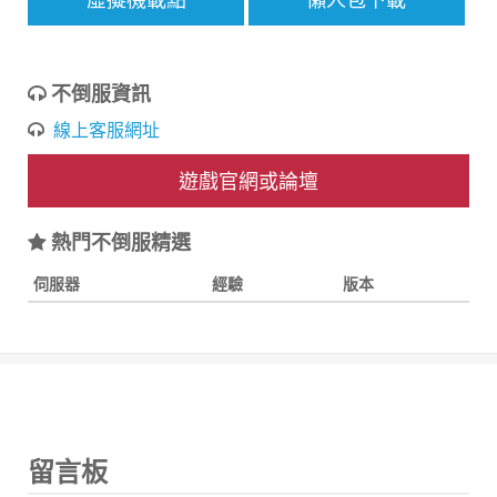
不倒服資訊
線上客服網址
遊戲官網或論壇
熱門不倒服精選
伺服器
經驗
版本
留言板