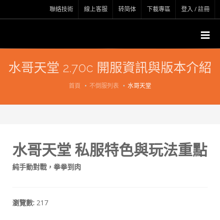
聯絡技術
線上客服
转简体
下載專區
登入 / 註冊
水哥天堂 2.70c 開服資訊與版本介紹
首頁
不倒服列表
水哥天堂
水哥天堂 私服特色與玩法重點
純手動對戰，拳拳到肉
瀏覽數:
217