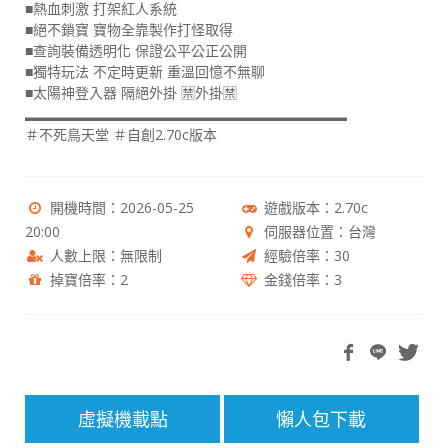
■熱血刺激 打架紅人系統
■絕不鎖寶 寶物全靠製作打怪取得
■查詢裝備透明化 保證公平公正公開
■獨特玩法 不定時更新 重溫回憶不無聊
■太陽神登入器 隔絕外掛 🈲️外掛🈲️
▂▂▂▂▂▂▂▂▂▂▂▂▂▂▂▂▂▂▂▂▂▂▂
＃不死鳥天堂 ＃自創2.70c版本
開機時間：2026-05-25
遊戲版本：2.70c
20:00
伺服器位置：台灣
人數上限：無限制
經驗倍率：30
掉寶倍率：2
金錢倍率：3
虛擬機載點
懶人包下載