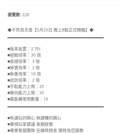
瀏覽數:
220
◆不死鳥天堂【5月25日 晚上8點正式開機】◆
▂▂▂▂▂▂▂▂▂▂▂▂▂▂▂▂▂▂▂▂▂▂▂
■版本設置：2.70c
■經驗倍率：30 倍
■金錢倍率： 3 倍
■掉寶倍率： 2 倍
■負重倍率：10 倍
■武防倍率： 2 倍
■手點能力上限：25
■單向能力上限：35
■萬能藥使用數量：10
▂▂▂▂▂▂▂▂▂▂▂▂▂▂▂▂▂▂▂▂▂▂▂
■有課玩的開心 無課賺的開心
■重視玩家建議 長期經營
■專業客服團隊 在線時間長 隨時為您服務