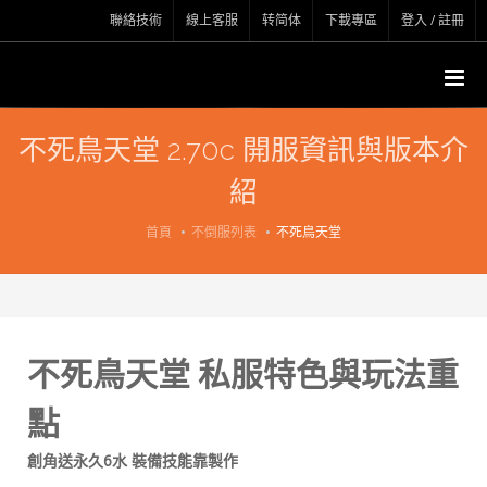
聯絡技術
線上客服
转简体
下載專區
登入 / 註冊
不死鳥天堂 2.70c 開服資訊與版本介
紹
首頁
不倒服列表
不死鳥天堂
不死鳥天堂 私服特色與玩法重
點
創角送永久6水 裝備技能靠製作