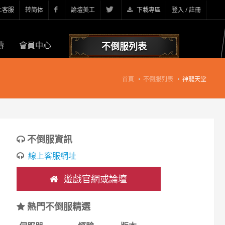
上客服
转简体
論壇美工
下載專區
登入 / 註冊
傳
會員中心
不倒服列表
首頁
不倒服列表
神龍天堂
不倒服資訊
線上客服網址
遊戲官網或論壇
熱門不倒服精選