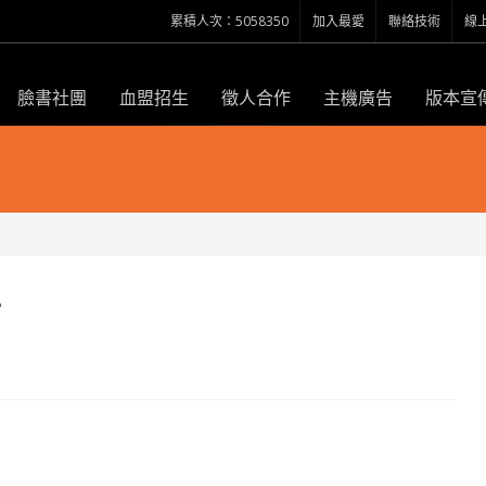
累積人次：5058350
加入最愛
聯絡技術
線
臉書社團
血盟招生
徵人合作
主機廣告
版本宣
點