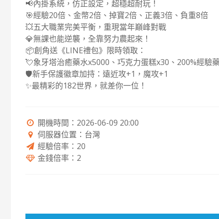
📢內掛系統，仿正設定，超穩超耐玩！
🎯經驗20倍、金幣2倍、掉寶2倍、正義3倍、負重8倍
💥五大職業完美平衡，重現當年巔峰對戰
💎無課也能逆襲，全靠努力農起來！
📦創角送《LINE禮包》限時領取：
💘象牙塔治癒藥水x5000、巧克力蛋糕x30、200%經驗藥
🛡新手保護徽章加持：遠近攻+1，魔攻+1
✨最精彩的182世界，就差你一位！
開機時間：2026-06-09 20:00
伺服器位置：台灣
經驗倍率：20
金錢倍率：2