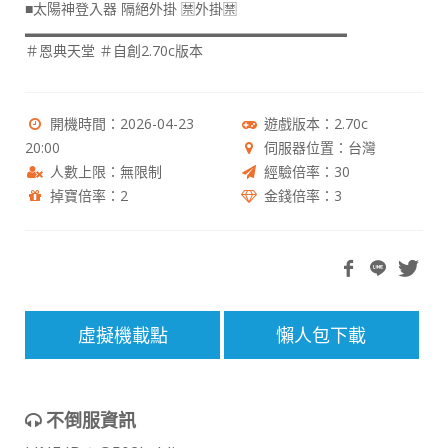
■太陽神登入器 隔絕外掛 🈲️外掛🈲️
▂▂▂▂▂▂▂▂▂▂▂▂▂▂▂▂▂▂▂▂▂▂▂
＃恩典天堂 ＃自創2.70c版本
開機時間：2026-04-23
遊戲版本：2.70c
20:00
伺服器位置：台灣
人數上限：無限制
經驗倍率：30
掉寶倍率：2
金錢倍率：3
虛擬機載點
懶人包下載
不倒服資訊