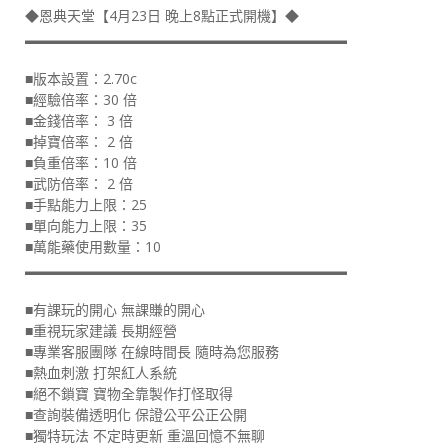
◆恩典天堂【4月23日 晚上8點正式開機】◆
▂▂▂▂▂▂▂▂▂▂▂▂▂▂▂▂▂▂▂▂▂▂▂
■版本設置：2.70c
■經驗倍率：30 倍
■金錢倍率： 3 倍
■掉寶倍率： 2 倍
■負重倍率：10 倍
■武防倍率： 2 倍
■手點能力上限：25
■單向能力上限：35
■萬能藥使用數量：10
▂▂▂▂▂▂▂▂▂▂▂▂▂▂▂▂▂▂▂▂▂▂▂
■有課玩的開心 無課賺的開心
■重視玩家建議 長期經營
■專業客服團隊 在線時間長 隨時為您服務
■熱血刺激 打架紅人系統
■絕不鎖寶 寶物全靠製作打怪取得
■查詢裝備透明化 保證公平公正公開
■獨特玩法 不定時更新 重溫回憶不無聊