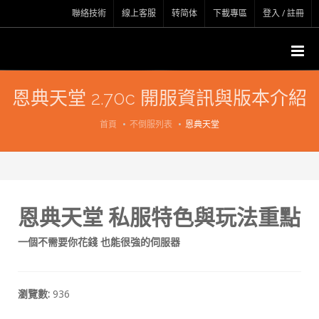
聯絡技術
線上客服
转简体
下載專區
登入 / 註冊
恩典天堂 2.70c 開服資訊與版本介紹
首頁
不倒服列表
恩典天堂
恩典天堂 私服特色與玩法重點
一個不需要你花錢 也能很強的伺服器
瀏覽數:
936