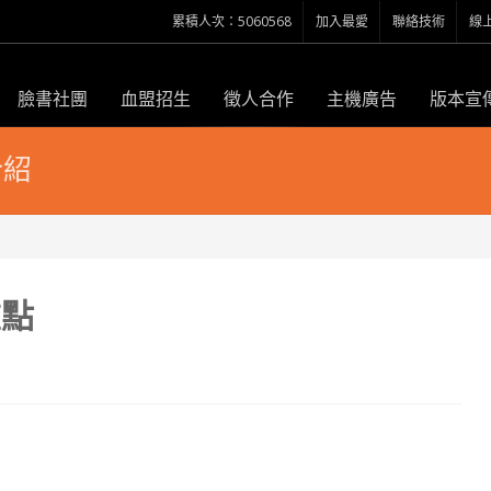
累積人次：5060568
加入最愛
聯絡技術
線
臉書社團
血盟招生
徵人合作
主機廣告
版本宣
介紹
重點