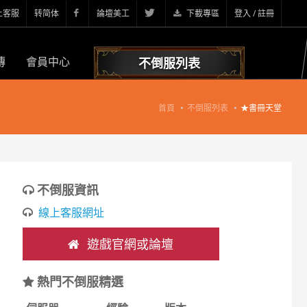
上客服
转简体
論壇美工
下載專區
登入 / 註冊
傳
會員中心
不倒服列表
首頁
不倒服列表
★書冊天堂
不倒服資訊
線上客服網址
遊戲官網或論壇
熱門不倒服精選