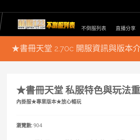
不倒服列表
直播分享
★書冊天堂 2.70c 開服資訊與版本
★書冊天堂 私服特色與玩法
內掛服★專業版本★放心暢玩
瀏覽數:
904