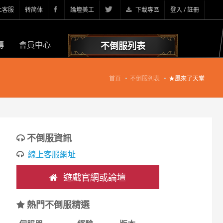
上客服
转简体
論壇美工
下載專區
登入 / 註冊
傳
會員中心
不倒服列表
首頁
不倒服列表
★風來了天堂
不倒服資訊
線上客服網址
遊戲官網或論壇
熱門不倒服精選