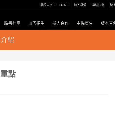
累積人次：5006929
加入最愛
聯絡技術
線
臉書社團
血盟招生
徵人合作
主機廣告
版本宣
本介紹
法重點