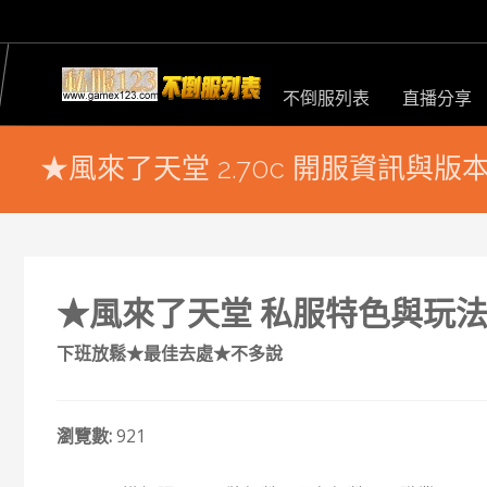
不倒服列表
直播分享
★風來了天堂 2.70c 開服資訊與版
★風來了天堂 私服特色與玩
下班放鬆★最佳去處★不多說
瀏覽數:
921