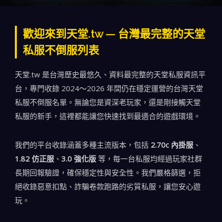
歡迎來到天堂.tw — 台灣最完整的天堂
私服不倒服列表
天堂.tw 是台灣歷史最悠久、資料最完整的天堂私服資訊平
台，專門收錄 2024～2026 年間仍在穩定運營的台灣天堂
私服不倒服名單。無論您是資深老玩家，還是剛接觸天堂
私服的新手，這裡都能讓您快速找到最適合的遊戲環境。
我們的平台收錄涵蓋多種主流版本，包括
2.70c 內掛服
、
1.82 仿正服
、
3.0 強化版
等，每一台私服均經過玩家社群
長期回報驗證，確保穩定性與安全性。我們嚴格篩選，拒
絕收錄惡意扣點、詐騙卷款跑路的劣質私服，讓您安心遊
玩。