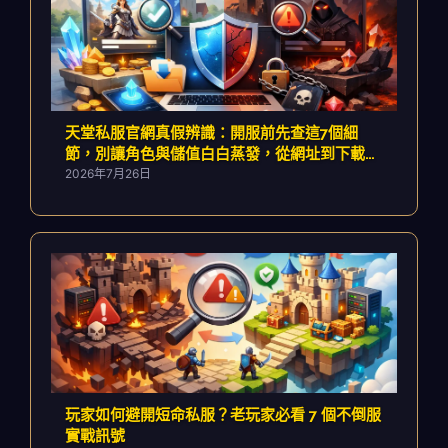
天堂私服官網真假辨識：開服前先查這7個細
節，別讓角色與儲值白白蒸發，從網址到下載檔
一次看懂
2026年7月26日
玩家如何避開短命私服？老玩家必看 7 個不倒服
實戰訊號