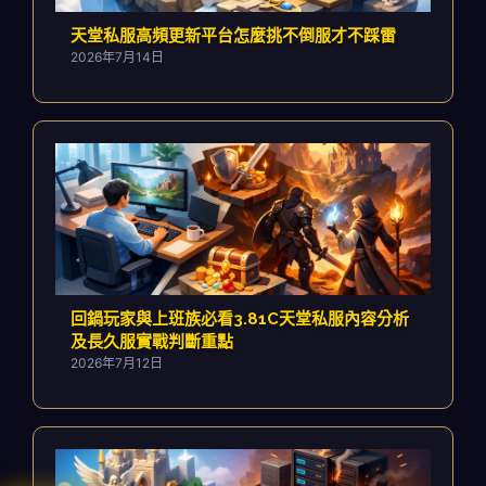
天堂私服高頻更新平台怎麼挑不倒服才不踩雷
2026年7月14日
回鍋玩家與上班族必看3.81C天堂私服內容分析
及長久服實戰判斷重點
2026年7月12日