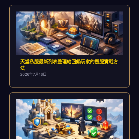
天堂私服最新列表整理給回鍋玩家的選服實戰方
法
2026年7月16日