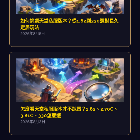
如何挑選天堂私服版本？從1.82到330選對長久
定居玩法
2026年8月5日
怎麼看天堂私服版本才不踩雷？1.82、2.70C、
3.81C、330怎麼選
2026年8月3日