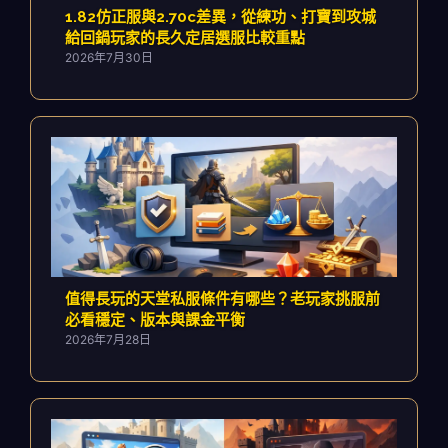
1.82仿正服與2.70c差異，從練功、打寶到攻城
給回鍋玩家的長久定居選服比較重點
2026年7月30日
值得長玩的天堂私服條件有哪些？老玩家挑服前
必看穩定、版本與課金平衡
2026年7月28日