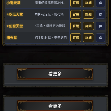
小鴨天堂
開服送蛋糕貨幣24H內掛服
官網
詳細
⭐吃瓜天堂
內掛穩定版，別花錢打水漂
官網
詳細
⭐仙宮天堂
5職業，最穩定內掛服
官網
詳細
嗨天堂
純手動對戰，拳拳到肉
官網
詳細
看更多
看更多