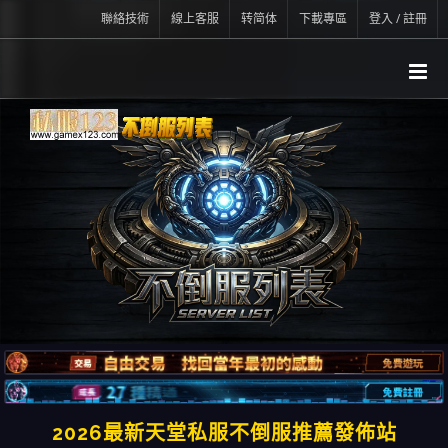
聯絡技術
線上客服
转简体
下載專區
登入 / 註冊
2026最新天堂私服不倒服推薦發佈站