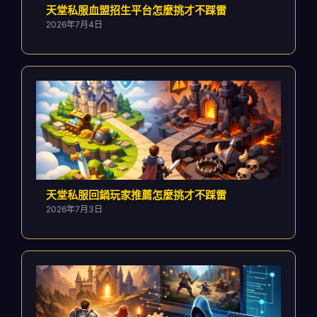
天堂私服血盟招生平台怎麼挑才不踩雷
2026年7月4日
天堂私服回鍋玩家推薦怎麼挑才不踩雷
2026年7月3日