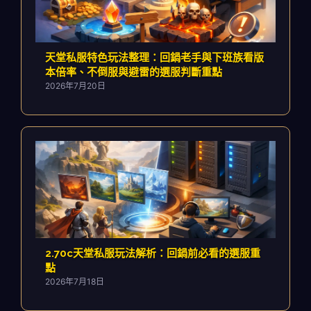
天堂私服特色玩法整理：回鍋老手與下班族看版
本倍率、不倒服與避雷的選服判斷重點
2026年7月20日
2.70c天堂私服玩法解析：回鍋前必看的選服重
點
2026年7月18日