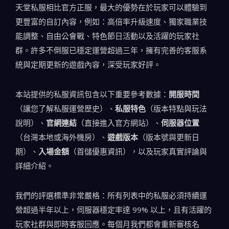
天堂私服相比官方正服，最大的優勢在於玩家可以體驗到
更豐富的自訂內容，例如：高倍率升級速度、獨家職業技
能調整、自由公會戰、特色節日活動以及活躍的玩家社
群。許多不倒服已穩定運營超過三年，擁有完善的客服系
統與定期更新的遊戲內容，深受玩家好評。
本站提供的私服資訊包含以下重要參考數據：
開服時間
（讓您了解私服運營歷史）、
私服特色
（版本特點與玩法
說明）、
官網連結
（直接進入官方網站）、
伺服器位置
（台灣本地或海外機房）、
遊戲版本
（版本號與更新日
期）、
入場金額
（首儲優惠資訊），以及玩家真實評論與
詳細介紹。
我們的評選標準非常嚴格：所有列表中的私服必須持續運
營超過半年以上，伺服器穩定率達 99% 以上，且有活躍的
玩家社群與即時客服回應。每個月我們都會重新審核名