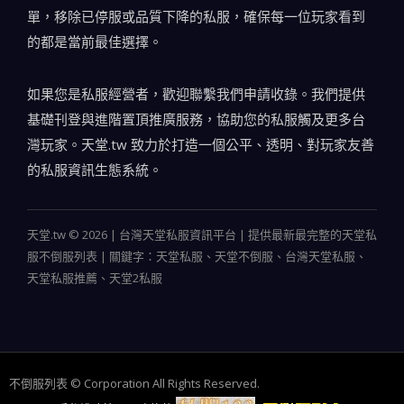
單，移除已停服或品質下降的私服，確保每一位玩家看到
的都是當前最佳選擇。
如果您是私服經營者，歡迎聯繫我們申請收錄。我們提供
基礎刊登與進階置頂推廣服務，協助您的私服觸及更多台
灣玩家。天堂.tw 致力於打造一個公平、透明、對玩家友善
的私服資訊生態系統。
天堂.tw © 2026 | 台灣天堂私服資訊平台 | 提供最新最完整的天堂私
服不倒服列表 | 關鍵字：天堂私服、天堂不倒服、台灣天堂私服、
天堂私服推薦、天堂2私服
不倒服列表 © Corporation All Rights Reserved.